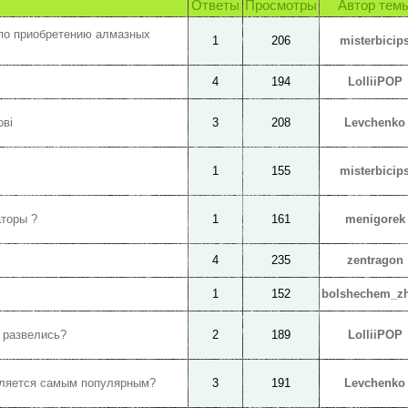
Ответы
Просмотры
Автор тем
по приобретению алмазных
1
206
misterbicip
4
194
LolliiPOP
ові
3
208
Levchenko
1
155
misterbicip
аторы ?
1
161
menigorek
4
235
zentragon
1
152
bolshechem_z
 развелись?
2
189
LolliiPOP
вляется самым популярным?
3
191
Levchenko