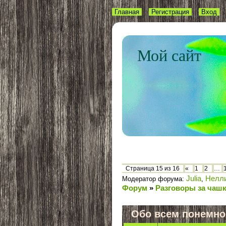
Главная
Регистрация
Вход
Мой сайт
Страница
15
из
16
«
1
2
…
Julia
Нелл
Модератор форума:
,
Форум
»
Разговоры за чаш
Обо всем понемно