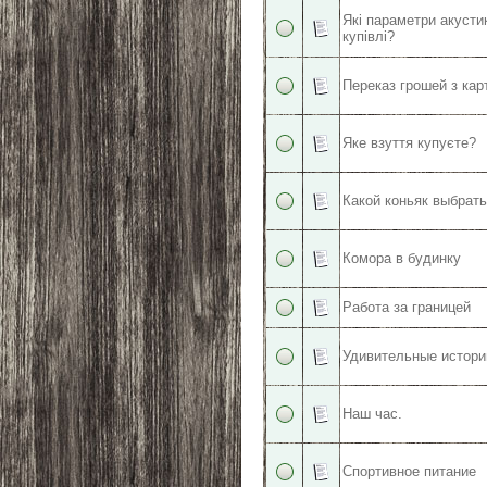
Які параметри акусти
купівлі?
Переказ грошей з кар
Яке взуття купуєте?
Какой коньяк выбрат
Комора в будинку
Работа за границей
Удивительные истори
Наш час.
Спортивное питание