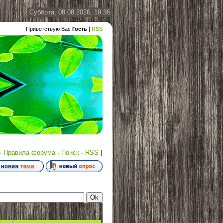
Суббота, 08.08.2026, 19:36
Приветствую Вас
Гость
|
RSS
·
Правила форума
·
Поиск
·
RSS
]