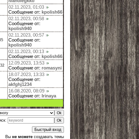
ivanolegkko
02.11.2023, 01:03
Сообщение от:
kpolish66
02.11.2023, 00:58
Сообщение от:
kpolish940
02.11.2023, 00:57
85
Сообщение от:
kpolish940
02.11.2023, 00:13
Сообщение от:
kpolish66
12.09.2023, 13:53
432
Сообщение от:
romasyni
18.07.2023, 13:33
Сообщение от:
akfghj1234
16.08.2020, 08:09
Сообщение от:
Irinaya
иск:
Вы
не можете
создавать темы