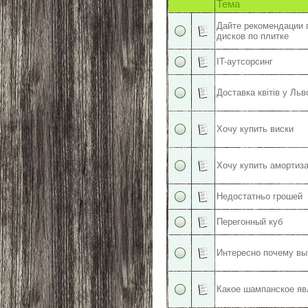
Тема
Дайте рекомендации 
дисков по плитке
IT-аутсорсинг
Доставка квітів у Льв
Хочу купить виски
Хочу купить амортиз
Недостатньо грошей
Перегонный куб
Интересно почему вы
Какое шампанское я