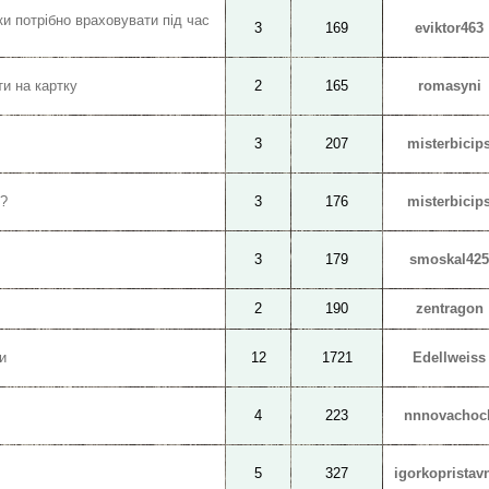
ки потрібно враховувати під час
3
169
eviktor463
ти на картку
2
165
romasyni
3
207
misterbicip
ь?
3
176
misterbicip
3
179
smoskal425
2
190
zentragon
и
12
1721
Edellweiss
4
223
nnnovachoc
5
327
igorkopristav