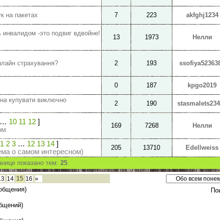
к на пакетах
7
223
akfghj1234
 инвалидом -это подвиг вдвойне!
13
1973
Нелли
нлайн страхування?
2
193
ssofiya52363
0
187
kpgo2019
жна купувати виключно
2
190
stasmalets23
…
10
11
12
]
169
7268
Нелли
ом
1
2
3
…
12
13
14
]
205
13710
Edellweiss
ема о самом интересном)
анице показано тем:
25
.
15
13
14
16
»
общения)
По
бщений)