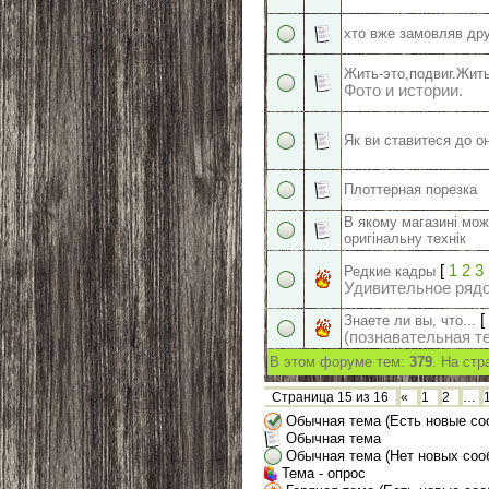
хто вже замовляв дру
Жить-это,подвиг.Жить
Фото и истории.
Як ви ставитеся до о
Плоттерная порезка
В якому магазині мо
оригінальну технік
[
1
2
3
Редкие кадры
Удивительное ряд
[
Знаете ли вы, что...
(познавательная т
В этом форуме тем:
379
. На стр
Страница
15
из
16
«
1
2
…
Обычная тема (Есть новые со
Обычная тема
Обычная тема (Нет новых соо
Тема - опрос