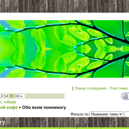
[
Новые сообщения
·
Участники
15
13
14
16
»
и
rollada
,
кой кофе
»
Обо всем понемногу
Фильтр по:
гу