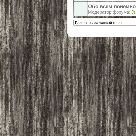
Обо всем понемно
Модератор форума:
Ju