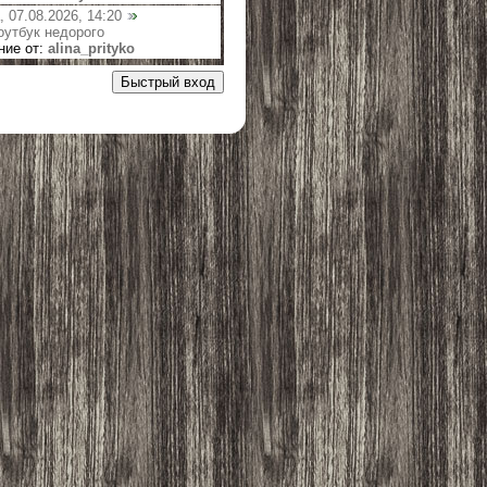
 07.08.2026, 14:20
оутбук недорого
ние от:
alina_prityko