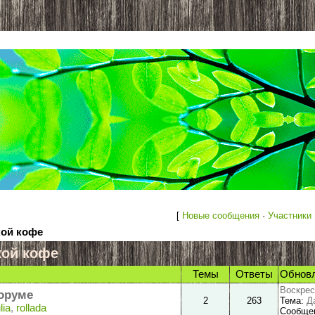
[
Новые сообщения
·
Участники
кой кофе
кой кофе
Темы
Ответы
Обнов
Воскрес
оруме
2
263
Тема:
Д
lia
,
rollada
Сообще