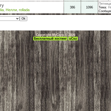
Пятница,
гу
386
1096
Тема:
Н
lia
,
Нелли
,
rollada
Сообще
Copyright MyCorp © 2026
Бесплатный хостинг
uCoz