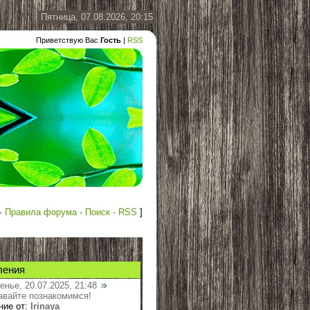
Пятница, 07.08.2026, 20:15
Приветствую Вас
Гость
|
RSS
·
Правила форума
·
Поиск
·
RSS
]
ления
енье, 20.07.2025, 21:48
авайте познакомимся!
ние от:
Irinaya