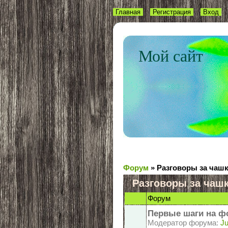
Главная
Регистрация
Вход
Мой сайт
Форум
»
Разговоры за чаш
Разговоры за чаш
Форум
Первые шаги на ф
Модератор форума:
Ju