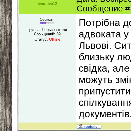
ivaotliva12
Сообщение 
Потрібна д
Сержант
Группа: Пользователи
адвоката у
Сообщений:
39
Статус:
Offline
Львові. Си
близьку лю
свідка, ал
можуть змі
припустити
спілкування
документів