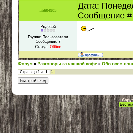
Дата: Понедел
ab604905
Сообщение 
Рядовой
Группа: Пользователи
Сообщений:
7
Статус:
Offline
Форум
»
Разговоры за чашкой кофе
»
Обо всем пон
1
Страница
1
из
1
Copyr
Беспла