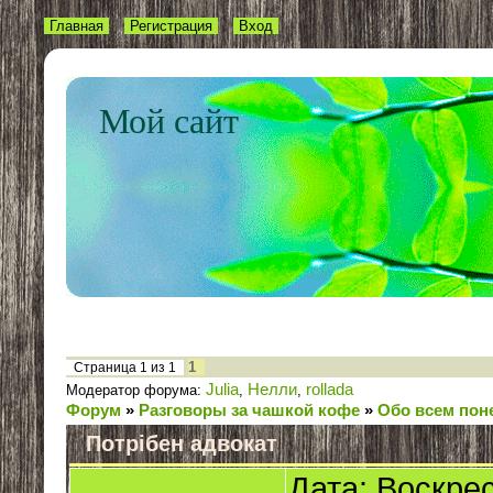
Главная
Регистрация
Вход
Мой сайт
1
Страница
1
из
1
Julia
Нелли
rollada
Модератор форума:
,
,
Форум
»
Разговоры за чашкой кофе
»
Обо всем пон
Потрібен адвокат
Дата: Воскрес