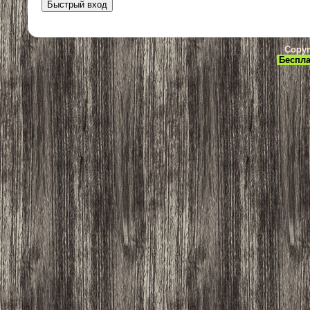
Copyr
Беспла