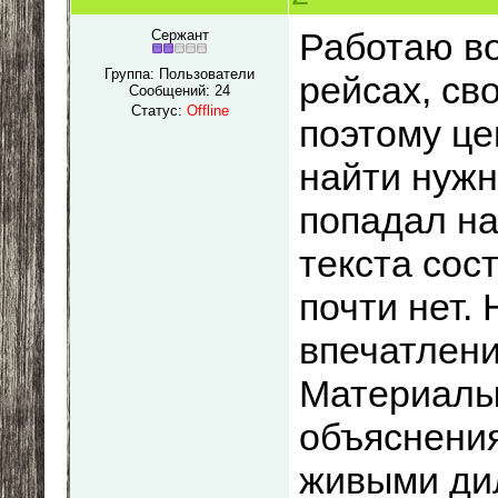
Работаю в
Сержант
Группа: Пользователи
рейсах, св
Сообщений:
24
Статус:
Offline
поэтому це
найти нуж
попадал на
текста сос
почти нет.
впечатлени
Материалы 
объяснения
живыми ди